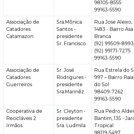
98105-8555
99163-5590
Associação de
Sra.Mônica
Rua Jose Aleixo,
Catadores
Santos -
1483 - Bairro Asa
Catamazon
presidente
Branca
Sr. Francisco
(92) 99509-8993
(92) 99171-7275
99163-5590
Associação de
Sr. José
Rua Estrela do S
Catadores
Rodrigures -
997 – Bairro Raia
Guerreiros
presidente
do Sol
Sra.Marinêz
98409-7262
99163-5590
Cooperativa de
Sr. Cleyton -
Rua Pedro Alde
Recicláveis 2
presidente
Bantim, 135 - Ja
Irmãos
Sra. Ludmila
Tropical
98119-5497