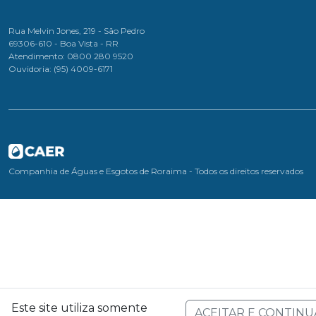
Rua Melvin Jones, 219 - São Pedro
69306-610 - Boa Vista - RR
Atendimento: 0800 280 9520
Ouvidoria: (95) 4009-6171
Companhia de Águas e Esgotos de Roraima - Todos os direitos reservados
Este site utiliza somente
ACEITAR E CONTINU