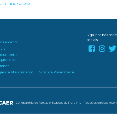
al e anexos.zip
Siga-nos nas rede
sociais:
aneamento
cial
ocumentos
quecidos
tranet
jas de Atendimento
Aviso de Privacidade
Companhia de Águas e Esgotos de Roraima - Todos os direitos reser