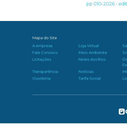
pp 010-2026 - edit
Mapa do Site
A empresa
Loja Virtual
S
Fale Conosco
Meio Ambiente
So
Licitações
Níveis dos Rios
D
Es
Transparência
Notícias
In
Ouvidoria
Tarifa Social
Lo